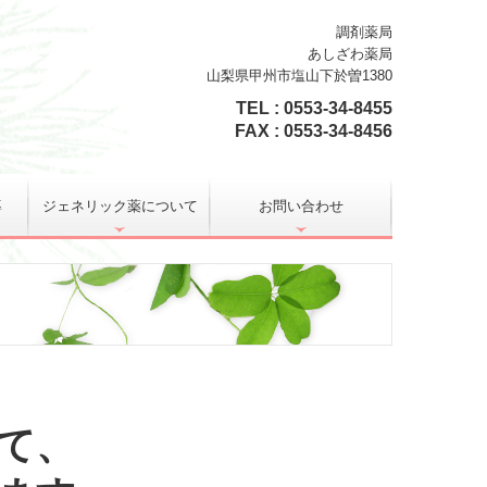
調剤薬局
あしざわ薬局
山梨県甲州市塩山下於曽1380
TEL : 0553-34-8455
FAX :
0553-34-8456
導
ジェネリック薬について
お問い合わせ
て、
